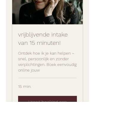
vrijblijvende intake
van 15 minuten!
Ontdek hoe ik je kan helpen –
snel, persoonlijk en zonder
verplichtingen. Boek eenvoudig
online jouw
15 min.
Vraag boeking aan