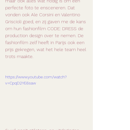
maar ook alles wat nodig is om een 
perfecte foto te ensceneren. Dat 
vonden ook Ale Corsini en Valentino 
Griscioli goed, en zij gaven me de kans 
om hun fashionfilm CODE: DRESS de 
production design over te nemen. De 
fashionfilm zelf heeft in Parijs ook een 
prijs gekregen, wat het hele team heel 
trots maakte.
https://www.youtube.com/watch?
v=CpqD2YE6saw